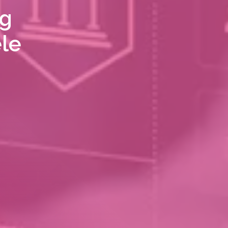
ig
ele