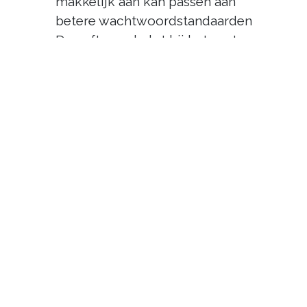
makkelijk aan kan passen aan
betere wachtwoordstandaarden
De software helpt bij het aantonen
van AVG/GDPR compliance
U kunt zelf bepalen wie er toegang
heeft tot gedeelde wachtwoorden
Vermijd gratis
wachtwoordmanagers
Vaak zitten er lage kosten verbonden
aan een goede wachtwoordmanager,
toch krijgen we weleens de vraag;